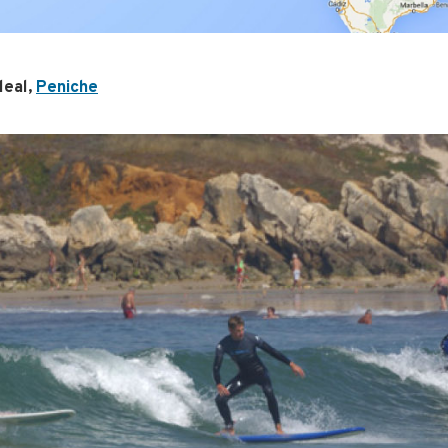
leal,
Peniche