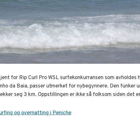
kjent for Rip Curl Pro WSL surfekonkurransen som avholdes 
inho da Baia, passer utmerket for nybegynnere. Den funker u
ekker seg 3 km. Oppstillingen er ikke så folksom siden det e
urfing og overnatting i Peniche