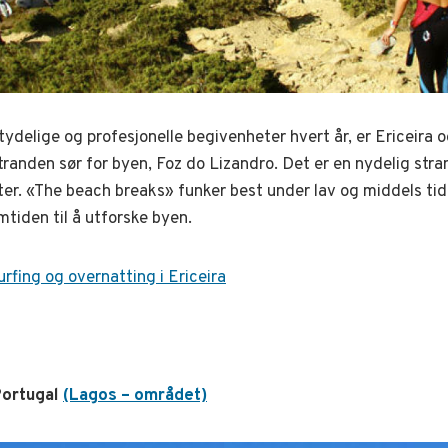
delige og profesjonelle begivenheter hvert år, er Ericeira og
stranden sør for byen, Foz do Lizandro. Det er en nydelig s
ter. «The beach breaks» funker best under lav og middels tid
mtiden til å utforske byen.
rfing og overnatting i Ericeira
Portugal
(Lagos – området)