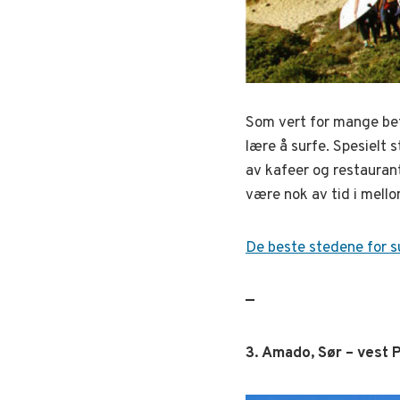
Som vert for mange bety
lære å surfe. Spesielt 
av kafeer og restauran
være nok av tid i mello
De beste stedene for su
—
3. Amado, Sør – vest 