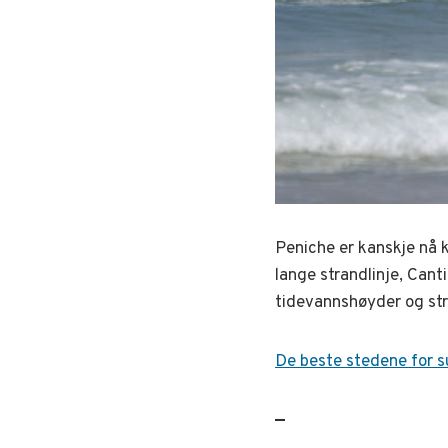
Peniche er kanskje nå 
lange strandlinje, Cant
tidevannshøyder og str
De beste stedene for s
—