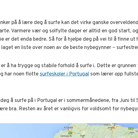
enker på å lære deg å surfe kan det virke ganske overveldend
arte. Varmere vær og solfylte dager er alltid en god start, o
 er det enda bedre. Så for å hjelpe deg på vei til å finne ut 
vi laget en liste over noen av de beste nybegynner – surfestr
r å ha trygge og stabile forhold å surfe i. Dette er grunnen ti
og har noen flotte
surfeskoler i Portugal
som lærer opp fulls
deg å surfe på i Portugal er i sommermånedene, fra Juni til 
re bra. Resten av året er vanligvis for voldsomt for nybegy