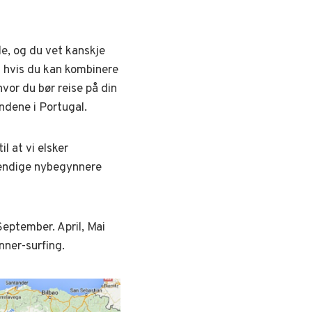
e, og du vet kanskje
g hvis du kan kombinere
hvor du bør reise på din
endene i Portugal.
l at vi elsker
tendige nybegynnere
September. April, Mai
nner-surfing.